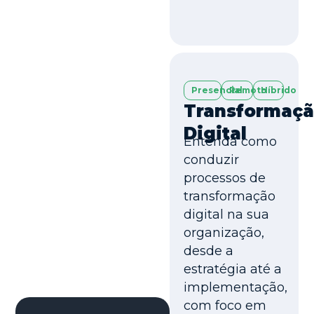
Presencial
Remoto
Híbrido
Transformaç
Digital
Entenda como
conduzir
processos de
transformação
digital na sua
organização,
desde a
estratégia até a
implementação,
com foco em