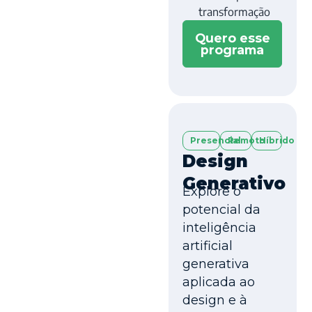
transformação
Quero esse
programa
Presencial
Remoto
Híbrido
Design
Generativo
Explore o
potencial da
inteligência
artificial
generativa
aplicada ao
design e à