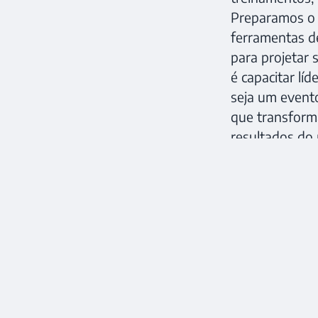
Preparamos o 
ferramentas de
para projetar 
é capacitar lí
seja um event
que transforma
resultados do 
#somosideativo