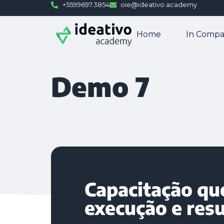
+5599697.3854
oie@ideativo.academy
Home
In Comp
Demo 7
Capacitação que
execução e resu