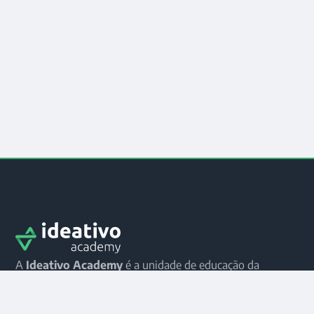
A
Ideativo Academy
é a unidade de educação da
Ideativo Design
dedicada à formação de líderes e
facilitadores que não abrem mão da excelência, mas