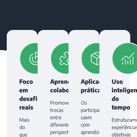
Foco
Aprendizado
Aplicação
Uso
em
colaborativo
prática
intelige
desafios
do
Promovemos
Os
reais
tempo
trocas
participantes
entre
saem
Mais
Estruturam
diferentes
com
do
experiência
perspectivas
aprendizados
que
objetivas