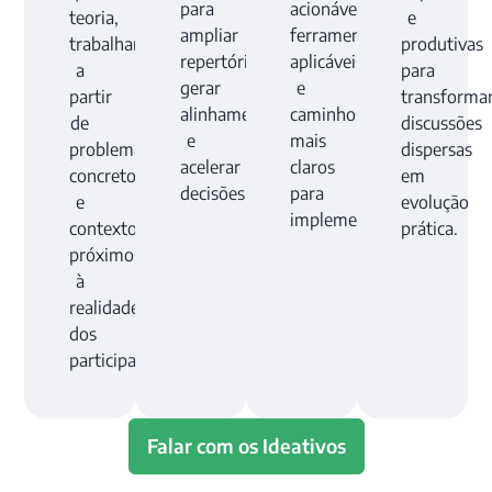
para
acionáveis,
teoria,
e
ampliar
ferramentas
trabalhamos
produtivas
repertório,
aplicáveis
a
para
gerar
e
partir
transforma
alinhamento
caminhos
de
discussões
e
mais
problemas
dispersas
acelerar
claros
concretos
em
decisões.
para
e
evolução
implementação.
contextos
prática.
próximos
à
realidade
dos
participantes.
Falar com os Ideativos